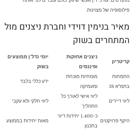
מהנדסים, עורכי דין ואנשי שיווק. כולם עובדים לפי אותה
פילוסופיה של מצוינות.
מאיר בנימין דוידי וחברת ניצנים מול
המתחרים בשוק
ניצנים אחזקות
יזמי נדל"ן ממוצעים
קריטריון
ופיננסים
בשוק
התמחות
מומחיות מוכחת
ידע כללי בלבד
בתמ"א 38
ומעמיקה
ליווי אישי לאורך כל
ליווי דיירים
ליווי חלקי ולא עקבי
התהליך
כ-1,400 יחידות דיור
היקף פרויקטים
מאות יחידות בממוצע
בתכנון